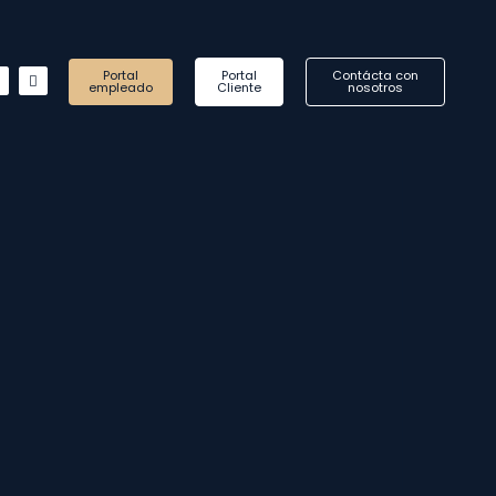
in
Instagram
Whatsapp
Portal
Portal
Contácta con
empleado
Cliente
nosotros