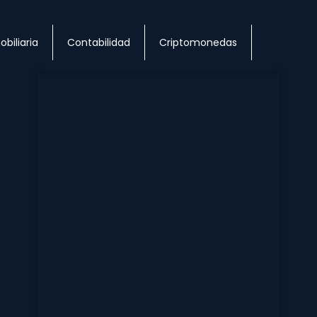
obiliaria
Contabilidad
Criptomonedas
Página
Página
Página
Página