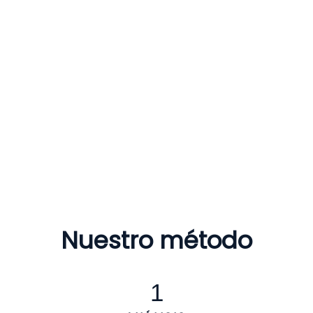
En FISNEXOR, cada decisión fiscal se aborda con
criterio, acompañamiento experto y una visión que
aporta seguridad y tranquilidad a largo plazo.
Nuestro método
1