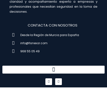
claridad y acompañamiento experto a empresas y
profesionales que necesitan seguridad en la toma de
decisiones.
CONTACTA CON NOSOTROS
Desde la Región de Murcia para España
info@fisnexor.com
968 55 05 49
L
I
i
n
n
s
k
t
e
a
d
g
i
r
n
a
m