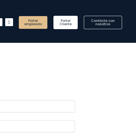
in
Instagram
Whatsapp
Portal
Portal
Contácta con
empleado
Cliente
nosotros