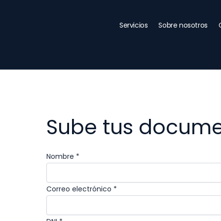
Ir
al
Servicios
Sobre nosotros
contenido
Sube tus docum
Nombre
*
Correo electrónico
*