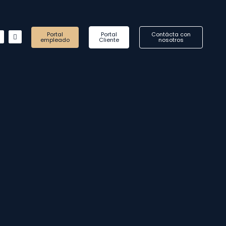
in
Instagram
Whatsapp
Portal
Portal
Contácta con
empleado
Cliente
nosotros