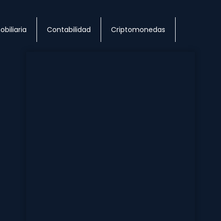
obiliaria
Contabilidad
Criptomonedas
Página
Página
Página
Página
Página