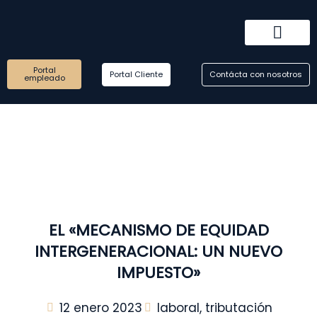
Ir
al
contenido
Portal
Sobre nosotros
Como trabajamos
Reserva tu consultoría
Portal Cliente
Contácta con nosotros
empleado
EL «MECANISMO DE EQUIDAD
INTERGENERACIONAL: UN NUEVO
IMPUESTO»
12 enero 2023
laboral
,
tributación