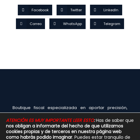
Facebook
Twitter
LinkedIn
Correo
WhatsApp
Telegram
Boutique fiscal especializada en aportar precisión,
claridad y acompañamiento experto a empresas y
ATENCIÓN ES MUY IMPORTANTE LEER ESTO
:
Has de saber que
profesionales que necesitan seguridad en la toma de
nos obligan a informarte del hecho de que utilizamos
decisiones.
cookies propias y de terceros en nuestra página web
como habrás podido imaginar
. Puedes estar tranquilo de