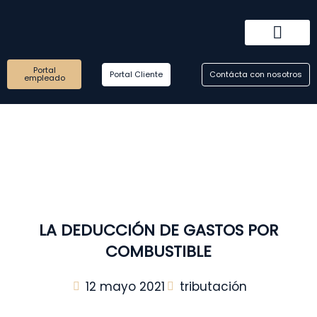
Ir
al
contenido
Portal
Sobre nosotros
Como trabajamos
Reserva tu consultoría
Portal Cliente
Contácta con nosotros
empleado
LA DEDUCCIÓN DE GASTOS POR
COMBUSTIBLE
12 mayo 2021
tributación