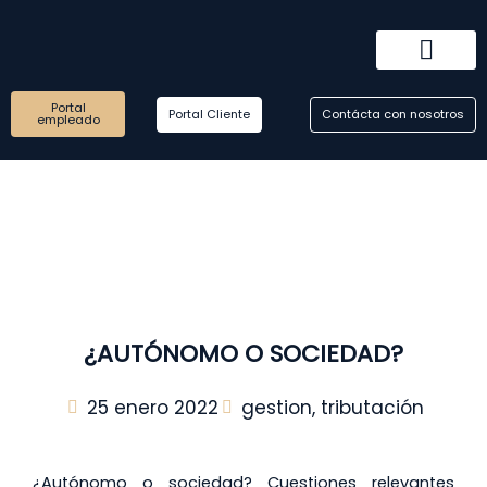
Ir
al
contenido
Portal
Sobre nosotros
Como trabajamos
Reserva tu consultoría
Portal Cliente
Contácta con nosotros
empleado
¿AUTÓNOMO O SOCIEDAD?
25 enero 2022
gestion
,
tributación
¿Autónomo o sociedad? Cuestiones relevantes